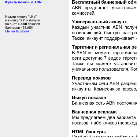
Бесплатный баннерный обм
Купить показы в ABN
ABN предлагает участника
комиссией.
Нажми кнопку "Like"
и кнопку "+1" и получи
Универсальный аккаунт
на счет
10000
показов
Каждый участник ABN получ
баннеров 468x60!
Мы на facebook
позволяющий быстро настро
Также, аккаунт поддерживает 
Таргетинг и региональная р
В ABN вы можете таргетирова
сети доступно 7 видов таргет
Также вы можете установит
уникального пользователя. Ком
Перевод показов
Участникам сети ABN разреше
аккаунты. Комиссия за перево
Выкуп показов
Баннерная сеть ABN постоянно
Баннерная реклама
Мы предлагаем два варианта 
показов, либо кликов (переход
HTML баннеры