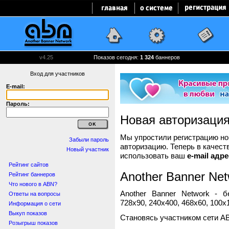
v4.25
Показов сегодня:
1 324
баннеров
Вход для участников
E-mail:
Пароль:
Новая авторизаци
Мы упростили регистрацию нов
Забыли пароль
авторизацию. Теперь в качест
Новый участник
использовать ваш
e-mail адре
Рейтинг сайтов
Another Banner Net
Рейтинг баннеров
Что нового в ABN?
Another Banner Network - 
Ответы на вопросы
728x90, 240x400, 468x60, 100x1
Информация о сети
Выкуп показов
Становясь участником сети A
Розыгрыш показов