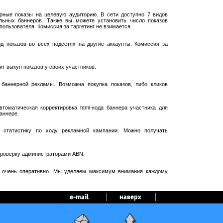
рные показы на целевую аудиторию. В сети доступно 7 видов
ельных баннеров. Также вы можете установить число показов
пользователя. Комиссия за таргетинг не взимается.
 показов во всех подсетях на другие аккаунты. Комиссия за
т выкуп показов у своих участников.
баннерной рекламы. Возможна покупка показов, либо кликов
оматическая корректировка html-кода баннера участника для
аннере.
 статистику по ходу рекламной кампании. Можно получать
проверку администраторами ABN.
я очень оперативно. Мы уделяем максимум внимания каждому