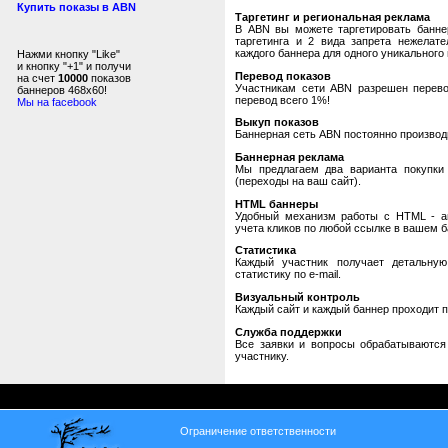
Купить показы в ABN
Таргетинг и региональная реклама
В ABN вы можете таргетировать банне
таргетинга и 2 вида запрета нежелат
каждого баннера для одного уникального 
Нажми кнопку "Like"
и кнопку "+1" и получи
Перевод показов
на счет
10000
показов
Участникам сети ABN разрешен перевод
баннеров 468x60!
перевод всего 1%!
Мы на facebook
Выкуп показов
Баннерная сеть ABN постоянно производи
Баннерная реклама
Мы предлагаем два варианта покупки 
(переходы на ваш сайт).
HTML баннеры
Удобный механизм работы с HTML - авт
учета кликов по любой ссылке в вашем б
Статистика
Каждый участник получает детальную
статистику по e-mail.
Визуальный контроль
Каждый сайт и каждый баннер проходит 
Служба поддержки
Все заявки и вопросы обрабатываютс
участнику.
Ограничение ответственности