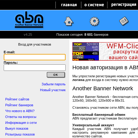
v4.25
Показов сегодня:
8 601
баннеров
Вход для участников
E-mail:
Пароль:
Новая авторизация в AB
Мы упростили регистрацию новых участни
логина
для входа в систему нужно испо
Забыли пароль
Another Banner Network
Новый участник
Another Banner Network - бесплатная се
Рейтинг сайтов
120x60, 160x60, 120x600 и 88x31.
Рейтинг баннеров
Становясь участником сети ABN, вы пол
Что нового в ABN?
Бесплатный баннерный обмен
Ответы на вопросы
ABN предлагает участникам бесплатную 
Информация о сети
Универсальный аккаунт
Выкуп показов
Каждый участник ABN получает удоб
настроить рекламную кампанию для в
Розыгрыш показов
количество сайтов.