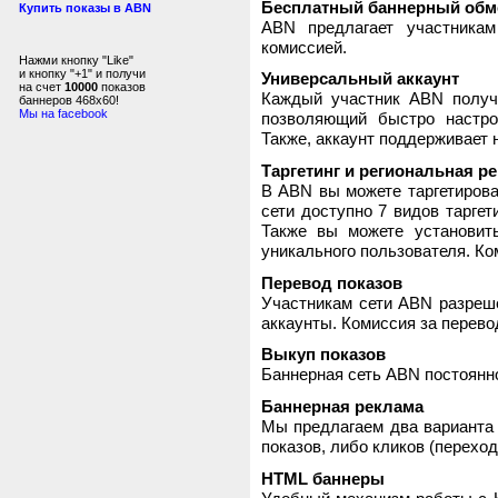
Бесплатный баннерный обм
Купить показы в ABN
ABN предлагает участника
комиссией.
Нажми кнопку "Like"
и кнопку "+1" и получи
Универсальный аккаунт
на счет
10000
показов
Каждый участник ABN получ
баннеров 468x60!
Мы на facebook
позволяющий быстро настро
Также, аккаунт поддерживает 
Таргетинг и региональная р
В ABN вы можете таргетирова
сети доступно 7 видов таргет
Также вы можете установит
уникального пользователя. Ком
Перевод показов
Участникам сети ABN разреше
аккаунты. Комиссия за перево
Выкуп показов
Баннерная сеть ABN постоянно
Баннерная реклама
Мы предлагаем два варианта 
показов, либо кликов (переход
HTML баннеры