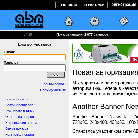
v4.25
Показов сегодня:
2 077
баннеров
Вход для участников
E-mail:
Пароль:
Новая авторизаци
Мы упростили регистрацию нов
Забыли пароль
авторизацию. Теперь в качест
Новый участник
использовать ваш
e-mail адре
Рейтинг сайтов
Another Banner Net
Рейтинг баннеров
Что нового в ABN?
Another Banner Network - 
Ответы на вопросы
728x90, 240x400, 468x60, 100x1
Информация о сети
Выкуп показов
Становясь участником сети A
Розыгрыш показов