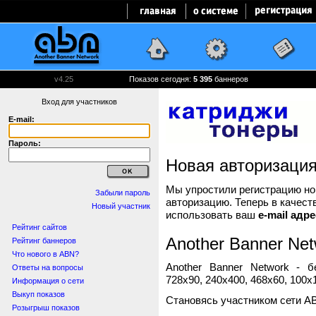
v4.25
Показов сегодня:
5 395
баннеров
Вход для участников
E-mail:
Пароль:
Новая авторизаци
Мы упростили регистрацию нов
Забыли пароль
авторизацию. Теперь в качест
Новый участник
использовать ваш
e-mail адре
Рейтинг сайтов
Another Banner Net
Рейтинг баннеров
Что нового в ABN?
Another Banner Network - 
Ответы на вопросы
728x90, 240x400, 468x60, 100x1
Информация о сети
Выкуп показов
Становясь участником сети A
Розыгрыш показов