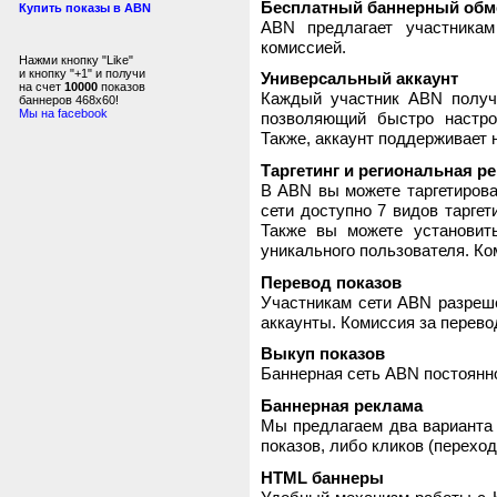
Бесплатный баннерный обм
Купить показы в ABN
ABN предлагает участника
комиссией.
Нажми кнопку "Like"
и кнопку "+1" и получи
Универсальный аккаунт
на счет
10000
показов
Каждый участник ABN получ
баннеров 468x60!
Мы на facebook
позволяющий быстро настро
Также, аккаунт поддерживает 
Таргетинг и региональная р
В ABN вы можете таргетирова
сети доступно 7 видов таргет
Также вы можете установит
уникального пользователя. Ком
Перевод показов
Участникам сети ABN разреше
аккаунты. Комиссия за перево
Выкуп показов
Баннерная сеть ABN постоянно
Баннерная реклама
Мы предлагаем два варианта 
показов, либо кликов (переход
HTML баннеры