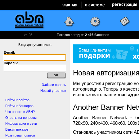
v4.25
Показов сегодня:
2 416
баннеров
Вход для участников
E-mail:
Пароль:
Новая авторизаци
Мы упростили регистрацию нов
Забыли пароль
авторизацию. Теперь в качест
Новый участник
использовать ваш
e-mail адре
Рейтинг сайтов
Another Banner Net
Рейтинг баннеров
Что нового в ABN?
Another Banner Network - 
Ответы на вопросы
728x90, 240x400, 468x60, 100x1
Информация о сети
Выкуп показов
Становясь участником сети A
Розыгрыш показов