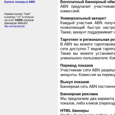
Бесплатный баннерный обм
Купить показы в ABN
ABN предлагает участника
комиссией.
Нажми кнопку "Like"
и кнопку "+1" и получи
Универсальный аккаунт
на счет
10000
показов
Каждый участник ABN получ
баннеров 468x60!
Мы на facebook
позволяющий быстро настро
Также, аккаунт поддерживает 
Таргетинг и региональная р
В ABN вы можете таргетирова
сети доступно 7 видов таргет
Также вы можете установит
уникального пользователя. Ком
Перевод показов
Участникам сети ABN разреше
аккаунты. Комиссия за перево
Выкуп показов
Баннерная сеть ABN постоянно
Баннерная реклама
Мы предлагаем два варианта 
показов, либо кликов (переход
HTML баннеры