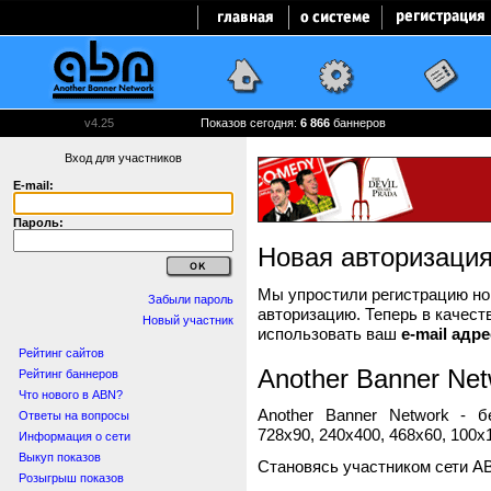
v4.25
Показов сегодня:
6 866
баннеров
Вход для участников
E-mail:
Пароль:
Новая авторизаци
Мы упростили регистрацию нов
Забыли пароль
авторизацию. Теперь в качест
Новый участник
использовать ваш
e-mail адре
Рейтинг сайтов
Another Banner Net
Рейтинг баннеров
Что нового в ABN?
Another Banner Network - 
Ответы на вопросы
728x90, 240x400, 468x60, 100x1
Информация о сети
Выкуп показов
Становясь участником сети A
Розыгрыш показов