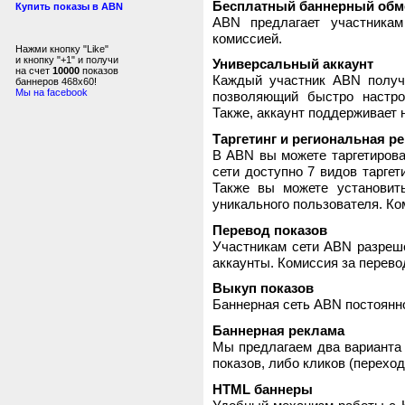
Бесплатный баннерный обм
Купить показы в ABN
ABN предлагает участника
комиссией.
Нажми кнопку "Like"
и кнопку "+1" и получи
Универсальный аккаунт
на счет
10000
показов
Каждый участник ABN получ
баннеров 468x60!
Мы на facebook
позволяющий быстро настро
Также, аккаунт поддерживает 
Таргетинг и региональная р
В ABN вы можете таргетирова
сети доступно 7 видов таргет
Также вы можете установит
уникального пользователя. Ком
Перевод показов
Участникам сети ABN разреше
аккаунты. Комиссия за перево
Выкуп показов
Баннерная сеть ABN постоянно
Баннерная реклама
Мы предлагаем два варианта 
показов, либо кликов (переход
HTML баннеры