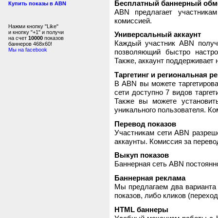
Бесплатный баннерный обм
Купить показы в ABN
ABN предлагает участника
комиссией.
Нажми кнопку "Like"
и кнопку "+1" и получи
Универсальный аккаунт
на счет
10000
показов
Каждый участник ABN получ
баннеров 468x60!
Мы на facebook
позволяющий быстро настро
Также, аккаунт поддерживает 
Таргетинг и региональная р
В ABN вы можете таргетирова
сети доступно 7 видов таргет
Также вы можете установит
уникального пользователя. Ком
Перевод показов
Участникам сети ABN разреше
аккаунты. Комиссия за перево
Выкуп показов
Баннерная сеть ABN постоянно
Баннерная реклама
Мы предлагаем два варианта 
показов, либо кликов (переход
HTML баннеры