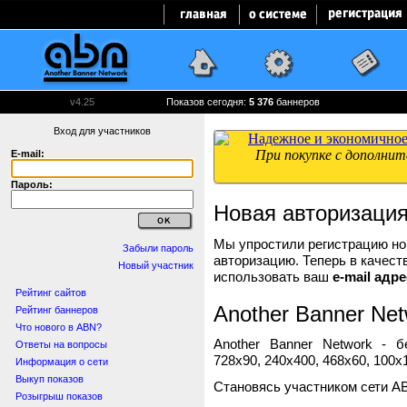
v4.25
Показов сегодня:
5 376
баннеров
Вход для участников
E-mail:
Пароль:
Новая авторизаци
Мы упростили регистрацию нов
Забыли пароль
авторизацию. Теперь в качест
Новый участник
использовать ваш
e-mail адре
Рейтинг сайтов
Another Banner Net
Рейтинг баннеров
Что нового в ABN?
Another Banner Network - 
Ответы на вопросы
728x90, 240x400, 468x60, 100x1
Информация о сети
Выкуп показов
Становясь участником сети A
Розыгрыш показов