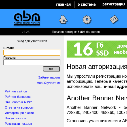
v4.25
Показов сегодня:
8 804
баннеров
Вход для участников
E-mail:
Пароль:
Новая авторизаци
Мы упростили регистрацию нов
Забыли пароль
авторизацию. Теперь в качест
Новый участник
использовать ваш
e-mail адре
Рейтинг сайтов
Another Banner Net
Рейтинг баннеров
Что нового в ABN?
Another Banner Network - 
Ответы на вопросы
728x90, 240x400, 468x60, 100x1
Информация о сети
Выкуп показов
Становясь участником сети A
Розыгрыш показов