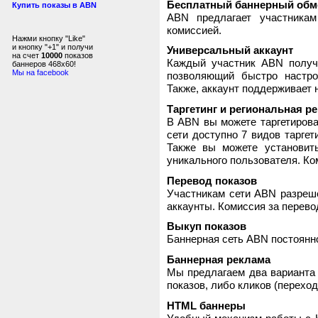
Бесплатный баннерный обм
Купить показы в ABN
ABN предлагает участника
комиссией.
Нажми кнопку "Like"
и кнопку "+1" и получи
Универсальный аккаунт
на счет
10000
показов
Каждый участник ABN получ
баннеров 468x60!
Мы на facebook
позволяющий быстро настро
Также, аккаунт поддерживает 
Таргетинг и региональная р
В ABN вы можете таргетирова
сети доступно 7 видов таргет
Также вы можете установит
уникального пользователя. Ком
Перевод показов
Участникам сети ABN разреше
аккаунты. Комиссия за перево
Выкуп показов
Баннерная сеть ABN постоянно
Баннерная реклама
Мы предлагаем два варианта 
показов, либо кликов (переход
HTML баннеры