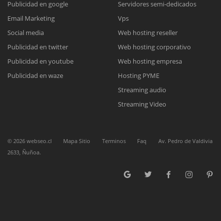
Publicidad en google
Servidores semi-dedicados
Email Marketing
Vps
Reunión online
Social media
Web hosting reseller
Publicidad en twitter
Web hosting corporativo
Nuestros ejecutivos le enviarán un correo electrónico con el enlace a
Chat Online
Meet para la reunión online.
Publicidad en youtube
Web hosting empresa
Cotización
Todos nuestros ejecutivos están fuera de línea. Complete el formulario
Publicidad en waze
Hosting PYME
para enviarnos un correo electrónico con sus datos personales.
Complete el formulario y nos contactaremos a la brevedad.
Streaming audio
Streaming Video
©
2026
webseo.cl
Mapa Sitio
Terminos
Faq
Av. Pedro de Valdivia
2633, Ñuñoa.