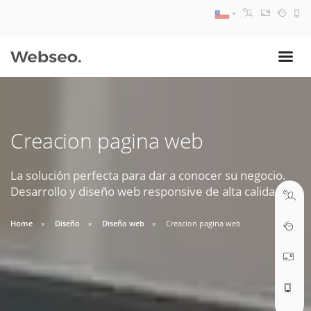
08:30 AM A 17:30 PM
ventas@webseo.cl
Creacion pagina web
09:30 AM A 18:30 PM
soporte@webseo.cl
La solución perfecta para dar a conocer su negocio.
Desarrollo y diseño web responsive de alta calidad.
Home
Diseño
Diseño web
Creacion pagina web
ABRIR TICKET