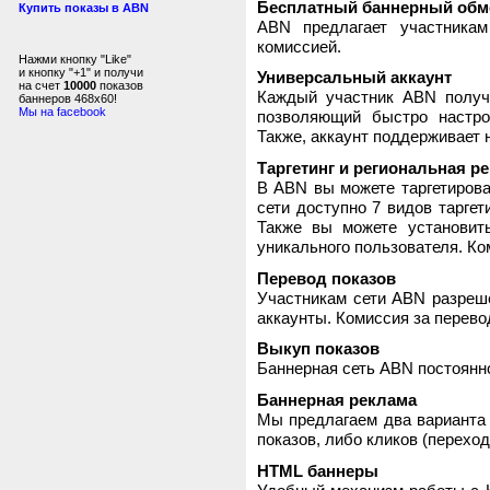
Бесплатный баннерный обм
Купить показы в ABN
ABN предлагает участника
комиссией.
Нажми кнопку "Like"
и кнопку "+1" и получи
Универсальный аккаунт
на счет
10000
показов
Каждый участник ABN получ
баннеров 468x60!
Мы на facebook
позволяющий быстро настро
Также, аккаунт поддерживает 
Таргетинг и региональная р
В ABN вы можете таргетирова
сети доступно 7 видов таргет
Также вы можете установит
уникального пользователя. Ком
Перевод показов
Участникам сети ABN разреше
аккаунты. Комиссия за перево
Выкуп показов
Баннерная сеть ABN постоянно
Баннерная реклама
Мы предлагаем два варианта 
показов, либо кликов (переход
HTML баннеры