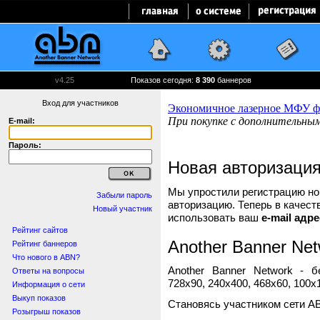
v4.25
Показов сегодня:
8 390
баннеров
Вход для участников
E-mail:
Пароль:
Новая авторизаци
Мы упростили регистрацию нов
Забыли пароль
авторизацию. Теперь в качест
Новый участник
использовать ваш
e-mail адре
Рейтинг сайтов
Another Banner Net
Рейтинг баннеров
Что нового в ABN?
Another Banner Network - 
Ответы на вопросы
728x90, 240x400, 468x60, 100x1
Информация о сети
Выкуп показов
Становясь участником сети A
Розыгрыш показов