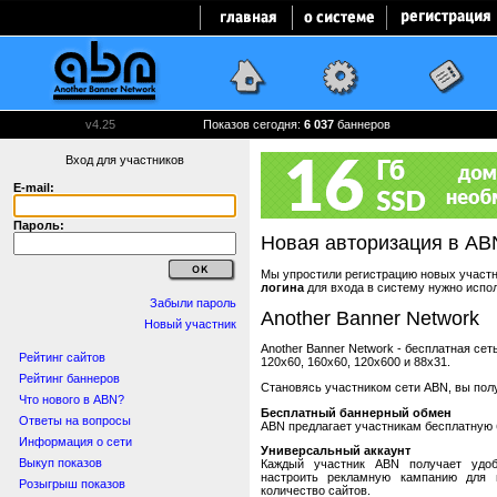
v4.25
Показов сегодня:
6 037
баннеров
Вход для участников
E-mail:
Пароль:
Новая авторизация в AB
Мы упростили регистрацию новых участни
логина
для входа в систему нужно испо
Забыли пароль
Another Banner Network
Новый участник
Another Banner Network - бесплатная се
Рейтинг сайтов
120x60, 160x60, 120x600 и 88x31.
Рейтинг баннеров
Становясь участником сети ABN, вы пол
Что нового в ABN?
Бесплатный баннерный обмен
Ответы на вопросы
ABN предлагает участникам бесплатную 
Информация о сети
Универсальный аккаунт
Выкуп показов
Каждый участник ABN получает удоб
настроить рекламную кампанию для в
Розыгрыш показов
количество сайтов.