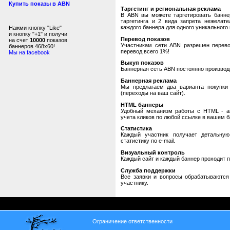
Купить показы в ABN
Таргетинг и региональная реклама
В ABN вы можете таргетировать банне
таргетинга и 2 вида запрета нежелат
каждого баннера для одного уникального 
Нажми кнопку "Like"
и кнопку "+1" и получи
Перевод показов
на счет
10000
показов
Участникам сети ABN разрешен перевод
баннеров 468x60!
перевод всего 1%!
Мы на facebook
Выкуп показов
Баннерная сеть ABN постоянно производи
Баннерная реклама
Мы предлагаем два варианта покупки 
(переходы на ваш сайт).
HTML баннеры
Удобный механизм работы с HTML - авт
учета кликов по любой ссылке в вашем б
Статистика
Каждый участник получает детальную
статистику по e-mail.
Визуальный контроль
Каждый сайт и каждый баннер проходит 
Служба поддержки
Все заявки и вопросы обрабатываютс
участнику.
Ограничение ответственности