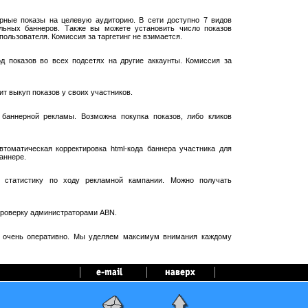
рные показы на целевую аудиторию. В сети доступно 7 видов
ельных баннеров. Также вы можете установить число показов
пользователя. Комиссия за таргетинг не взимается.
 показов во всех подсетях на другие аккаунты. Комиссия за
т выкуп показов у своих участников.
баннерной рекламы. Возможна покупка показов, либо кликов
оматическая корректировка html-кода баннера участника для
аннере.
 статистику по ходу рекламной кампании. Можно получать
проверку администраторами ABN.
я очень оперативно. Мы уделяем максимум внимания каждому