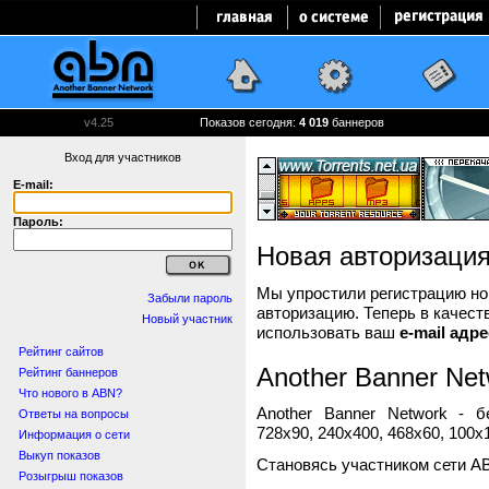
v4.25
Показов сегодня:
4 019
баннеров
Вход для участников
E-mail:
Пароль:
Новая авторизаци
Мы упростили регистрацию нов
Забыли пароль
авторизацию. Теперь в качест
Новый участник
использовать ваш
e-mail адре
Рейтинг сайтов
Another Banner Net
Рейтинг баннеров
Что нового в ABN?
Another Banner Network - 
Ответы на вопросы
728x90, 240x400, 468x60, 100x1
Информация о сети
Выкуп показов
Становясь участником сети A
Розыгрыш показов