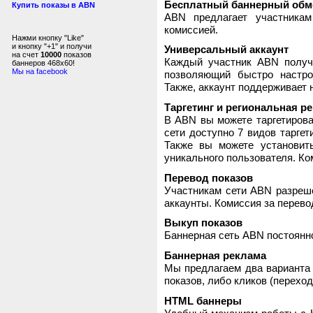
Бесплатный баннерный обм
Купить показы в ABN
ABN предлагает участника
комиссией.
Нажми кнопку "Like"
и кнопку "+1" и получи
Универсальный аккаунт
на счет
10000
показов
Каждый участник ABN получ
баннеров 468x60!
Мы на facebook
позволяющий быстро настро
Также, аккаунт поддерживает 
Таргетинг и региональная р
В ABN вы можете таргетирова
сети доступно 7 видов таргет
Также вы можете установит
уникального пользователя. Ком
Перевод показов
Участникам сети ABN разреше
аккаунты. Комиссия за перево
Выкуп показов
Баннерная сеть ABN постоянно
Баннерная реклама
Мы предлагаем два варианта 
показов, либо кликов (переход
HTML баннеры