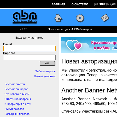
v4.25
Показов сегодня:
4 735
баннеров
Вход для участников
E-mail:
Пароль:
Новая авторизаци
Мы упростили регистрацию нов
Забыли пароль
авторизацию. Теперь в качест
Новый участник
использовать ваш
e-mail адре
Рейтинг сайтов
Another Banner Net
Рейтинг баннеров
Что нового в ABN?
Another Banner Network - 
Ответы на вопросы
728x90, 240x400, 468x60, 100x1
Информация о сети
Выкуп показов
Становясь участником сети A
Розыгрыш показов