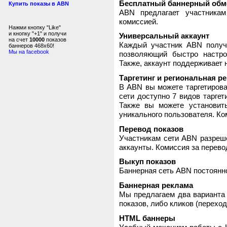
Бесплатный баннерный обм
Купить показы в ABN
ABN предлагает участника
комиссией.
Нажми кнопку "Like"
и кнопку "+1" и получи
Универсальный аккаунт
на счет
10000
показов
Каждый участник ABN получ
баннеров 468x60!
Мы на facebook
позволяющий быстро настро
Также, аккаунт поддерживает 
Таргетинг и региональная р
В ABN вы можете таргетирова
сети доступно 7 видов таргет
Также вы можете установит
уникального пользователя. Ком
Перевод показов
Участникам сети ABN разреше
аккаунты. Комиссия за перево
Выкуп показов
Баннерная сеть ABN постоянно
Баннерная реклама
Мы предлагаем два варианта 
показов, либо кликов (переход
HTML баннеры