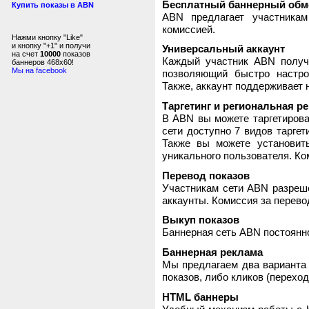
Бесплатный баннерный обм
Купить показы в ABN
ABN предлагает участника
комиссией.
Нажми кнопку "Like"
и кнопку "+1" и получи
Универсальный аккаунт
на счет
10000
показов
Каждый участник ABN получ
баннеров 468x60!
Мы на facebook
позволяющий быстро настро
Также, аккаунт поддерживает 
Таргетинг и региональная р
В ABN вы можете таргетирова
сети доступно 7 видов таргет
Также вы можете установит
уникального пользователя. Ком
Перевод показов
Участникам сети ABN разреше
аккаунты. Комиссия за перево
Выкуп показов
Баннерная сеть ABN постоянно
Баннерная реклама
Мы предлагаем два варианта 
показов, либо кликов (переход
HTML баннеры