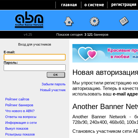
v4.25
Показов сегодня:
3 121
баннеров
Вход для участников
E-mail:
Пароль:
Новая авторизаци
Мы упростили регистрацию нов
Забыли пароль
авторизацию. Теперь в качест
Новый участник
использовать ваш
e-mail адре
Рейтинг сайтов
Another Banner Net
Рейтинг баннеров
Что нового в ABN?
Another Banner Network - 
Ответы на вопросы
728x90, 240x400, 468x60, 100x1
Информация о сети
Выкуп показов
Становясь участником сети A
Розыгрыш показов