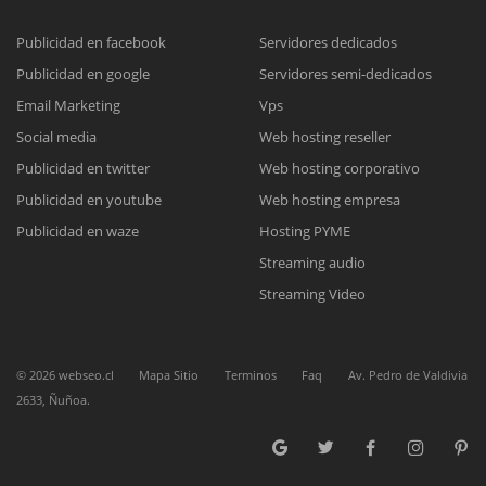
Publicidad en facebook
Servidores dedicados
Publicidad en google
Servidores semi-dedicados
Reunión online
Email Marketing
Vps
Nuestros ejecutivos le enviarán un correo electrónico con el enlace a
Chat Online
Social media
Web hosting reseller
Meet para la reunión online.
Cotización
Publicidad en twitter
Web hosting corporativo
Todos nuestros ejecutivos están fuera de línea. Complete el formulario
Publicidad en youtube
Web hosting empresa
para enviarnos un correo electrónico con sus datos personales.
Complete el formulario y nos contactaremos a la brevedad.
Publicidad en waze
Hosting PYME
Streaming audio
Streaming Video
©
2026
webseo.cl
Mapa Sitio
Terminos
Faq
Av. Pedro de Valdivia
2633, Ñuñoa.