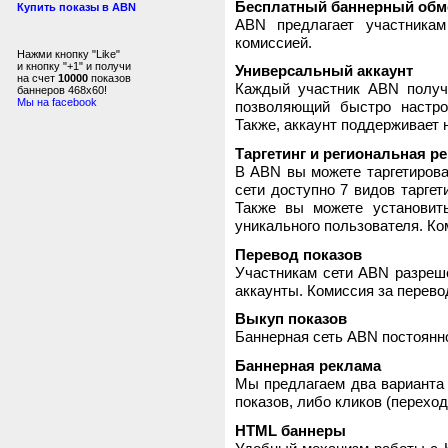
Бесплатный баннерный обм
Купить показы в ABN
ABN предлагает участника
комиссией.
Нажми кнопку "Like"
и кнопку "+1" и получи
Универсальный аккаунт
на счет
10000
показов
Каждый участник ABN получ
баннеров 468x60!
Мы на facebook
позволяющий быстро настро
Также, аккаунт поддерживает 
Таргетинг и региональная р
В ABN вы можете таргетирова
сети доступно 7 видов таргет
Также вы можете установит
уникального пользователя. Ком
Перевод показов
Участникам сети ABN разреше
аккаунты. Комиссия за перево
Выкуп показов
Баннерная сеть ABN постоянно
Баннерная реклама
Мы предлагаем два варианта 
показов, либо кликов (переход
HTML баннеры