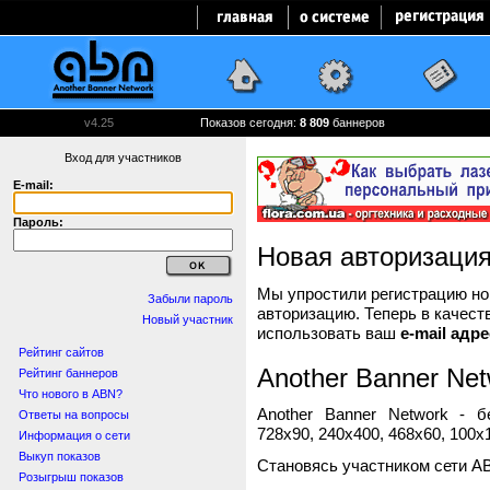
v4.25
Показов сегодня:
8 809
баннеров
Вход для участников
E-mail:
Пароль:
Новая авторизаци
Мы упростили регистрацию нов
Забыли пароль
авторизацию. Теперь в качест
Новый участник
использовать ваш
e-mail адре
Рейтинг сайтов
Another Banner Net
Рейтинг баннеров
Что нового в ABN?
Another Banner Network - 
Ответы на вопросы
728x90, 240x400, 468x60, 100x1
Информация о сети
Выкуп показов
Становясь участником сети A
Розыгрыш показов