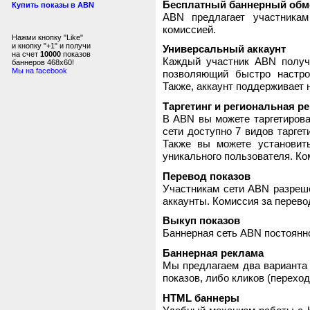
Бесплатный баннерный обм
Купить показы в ABN
ABN предлагает участника
комиссией.
Нажми кнопку "Like"
и кнопку "+1" и получи
Универсальный аккаунт
на счет
10000
показов
Каждый участник ABN получ
баннеров 468x60!
Мы на facebook
позволяющий быстро настро
Также, аккаунт поддерживает 
Таргетинг и региональная р
В ABN вы можете таргетирова
сети доступно 7 видов таргет
Также вы можете установит
уникального пользователя. Ком
Перевод показов
Участникам сети ABN разреше
аккаунты. Комиссия за перево
Выкуп показов
Баннерная сеть ABN постоянно
Баннерная реклама
Мы предлагаем два варианта 
показов, либо кликов (переход
HTML баннеры