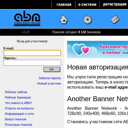
v4.25
Показов сегодня:
8 132
баннеров
Вход для участников
E-mail:
Пароль:
Новая авторизаци
Мы упростили регистрацию нов
Забыли пароль
авторизацию. Теперь в качест
Новый участник
использовать ваш
e-mail адре
Рейтинг сайтов
Another Banner Net
Рейтинг баннеров
Что нового в ABN?
Another Banner Network - 
Ответы на вопросы
728x90, 240x400, 468x60, 100x1
Информация о сети
Выкуп показов
Становясь участником сети A
Розыгрыш показов