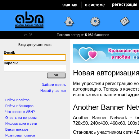
v4.25
Показов сегодня:
5 982
баннеров
Вход для участников
E-mail:
Пароль:
Новая авторизаци
Мы упростили регистрацию нов
Забыли пароль
авторизацию. Теперь в качест
Новый участник
использовать ваш
e-mail адре
Рейтинг сайтов
Another Banner Net
Рейтинг баннеров
Что нового в ABN?
Another Banner Network - 
Ответы на вопросы
728x90, 240x400, 468x60, 100x1
Информация о сети
Выкуп показов
Становясь участником сети A
Розыгрыш показов