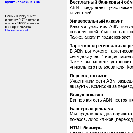
Бесплатный баннерный обм
Купить показы в ABN
ABN предлагает участника
комиссией.
Нажми кнопку "Like"
и кнопку "+1" и получи
Универсальный аккаунт
на счет
10000
показов
Каждый участник ABN получ
баннеров 468x60!
Мы на facebook
позволяющий быстро настро
Также, аккаунт поддерживает 
Таргетинг и региональная р
В ABN вы можете таргетирова
сети доступно 7 видов таргет
Также вы можете установит
уникального пользователя. Ком
Перевод показов
Участникам сети ABN разреше
аккаунты. Комиссия за перево
Выкуп показов
Баннерная сеть ABN постоянно
Баннерная реклама
Мы предлагаем два варианта 
показов, либо кликов (переход
HTML баннеры