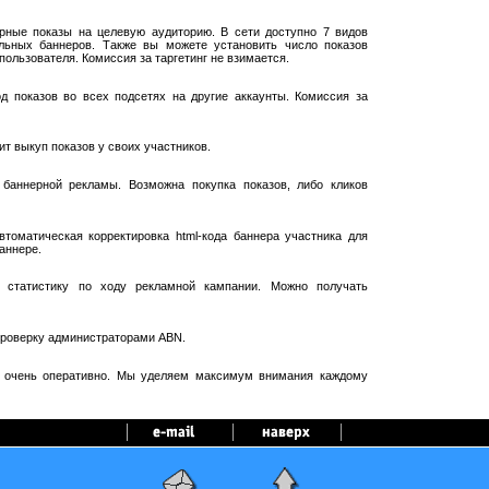
рные показы на целевую аудиторию. В сети доступно 7 видов
ельных баннеров. Также вы можете установить число показов
пользователя. Комиссия за таргетинг не взимается.
 показов во всех подсетях на другие аккаунты. Комиссия за
т выкуп показов у своих участников.
баннерной рекламы. Возможна покупка показов, либо кликов
оматическая корректировка html-кода баннера участника для
аннере.
 статистику по ходу рекламной кампании. Можно получать
проверку администраторами ABN.
я очень оперативно. Мы уделяем максимум внимания каждому