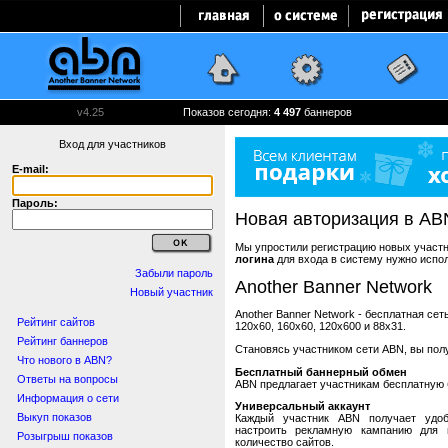
v4.25
Показов сегодня:
4 497
баннеров
Вход для участников
E-mail:
Пароль:
Новая авторизация в AB
Мы упростили регистрацию новых участни
логина
для входа в систему нужно испо
Забыли пароль
Another Banner Network
Новый участник
Another Banner Network - бесплатная се
Рейтинг сайтов
120x60, 160x60, 120x600 и 88x31.
Рейтинг баннеров
Становясь участником сети ABN, вы пол
Что нового в ABN?
Бесплатный баннерный обмен
Ответы на вопросы
ABN предлагает участникам бесплатную 
Информация о сети
Универсальный аккаунт
Выкуп показов
Каждый участник ABN получает удоб
настроить рекламную кампанию для в
Розыгрыш показов
количество сайтов.