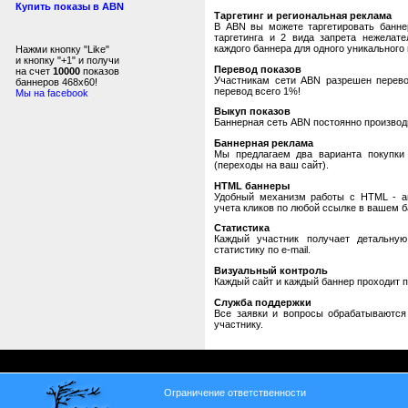
Купить показы в ABN
Таргетинг и региональная реклама
В ABN вы можете таргетировать банне
таргетинга и 2 вида запрета нежелат
каждого баннера для одного уникального 
Нажми кнопку "Like"
и кнопку "+1" и получи
Перевод показов
на счет
10000
показов
Участникам сети ABN разрешен перевод
баннеров 468x60!
перевод всего 1%!
Мы на facebook
Выкуп показов
Баннерная сеть ABN постоянно производи
Баннерная реклама
Мы предлагаем два варианта покупки 
(переходы на ваш сайт).
HTML баннеры
Удобный механизм работы с HTML - авт
учета кликов по любой ссылке в вашем б
Статистика
Каждый участник получает детальную
статистику по e-mail.
Визуальный контроль
Каждый сайт и каждый баннер проходит 
Служба поддержки
Все заявки и вопросы обрабатываютс
участнику.
Ограничение ответственности