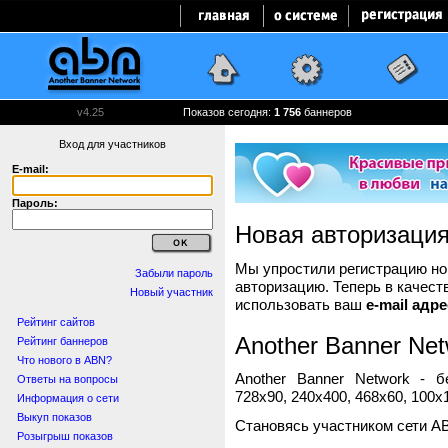
v4.25
Показов сегодня:
1 756
баннеров
Вход для участников
E-mail:
Пароль:
Новая авторизаци
Мы упростили регистрацию нов
Забыли пароль
авторизацию. Теперь в качест
Новый участник
использовать ваш
e-mail адре
Рейтинг сайтов
Another Banner Net
Рейтинг баннеров
Что нового в ABN?
Another Banner Network - 
Ответы на вопросы
728x90, 240x400, 468x60, 100x1
Информация о сети
Выкуп показов
Становясь участником сети A
Розыгрыш показов