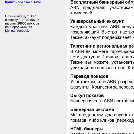
Бесплатный баннерный обм
Купить показы в ABN
ABN предлагает участника
комиссией.
Нажми кнопку "Like"
и кнопку "+1" и получи
Универсальный аккаунт
на счет
10000
показов
Каждый участник ABN получ
баннеров 468x60!
Мы на facebook
позволяющий быстро настро
Также, аккаунт поддерживает 
Таргетинг и региональная р
В ABN вы можете таргетирова
сети доступно 7 видов таргет
Также вы можете установит
уникального пользователя. Ком
Перевод показов
Участникам сети ABN разреше
аккаунты. Комиссия за перево
Выкуп показов
Баннерная сеть ABN постоянно
Баннерная реклама
Мы предлагаем два варианта 
показов, либо кликов (переход
HTML баннеры