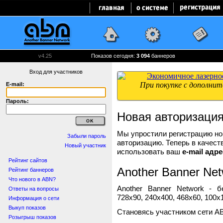
v4.25
Показов сегодня:
3 094
баннеров
Вход для участников
E-mail:
Пароль:
Новая авторизаци
Мы упростили регистрацию нов
Забыли пароль
авторизацию. Теперь в качест
Новый участник
использовать ваш
e-mail адре
Рейтинг сайтов
Another Banner Net
Рейтинг баннеров
Что нового в ABN?
Another Banner Network - 
Ответы на вопросы
728x90, 240x400, 468x60, 100x1
Информация о сети
Выкуп показов
Становясь участником сети A
Розыгрыш показов