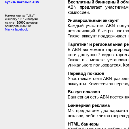
Бесплатный баннерный обм
Купить показы в ABN
ABN предлагает участника
комиссией.
Нажми кнопку "Like"
и кнопку "+1" и получи
Универсальный аккаунт
на счет
10000
показов
Каждый участник ABN получ
баннеров 468x60!
Мы на facebook
позволяющий быстро настро
Также, аккаунт поддерживает 
Таргетинг и региональная р
В ABN вы можете таргетирова
сети доступно 7 видов таргет
Также вы можете установит
уникального пользователя. Ком
Перевод показов
Участникам сети ABN разреше
аккаунты. Комиссия за перево
Выкуп показов
Баннерная сеть ABN постоянно
Баннерная реклама
Мы предлагаем два варианта 
показов, либо кликов (переход
HTML баннеры