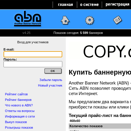
v4.25
Показов сегодня:
5 599
баннеров
Вход для участников
E-mail:
Пароль:
Купить баннерную
Забыли пароль
Another Banner Network (ABN)
Новый участник
Сеть ABN позволяет проводи
сети Интернет.
Рейтинг сайтов
Рейтинг баннеров
Мы предлагаем два варианта 
Что нового в ABN?
приобрести показы или клики 
Ответы на вопросы
Текущий прайс-лист на банн
Информация о сети
468x60
Выкуп показов
Количество показов
Розыгрыш показов