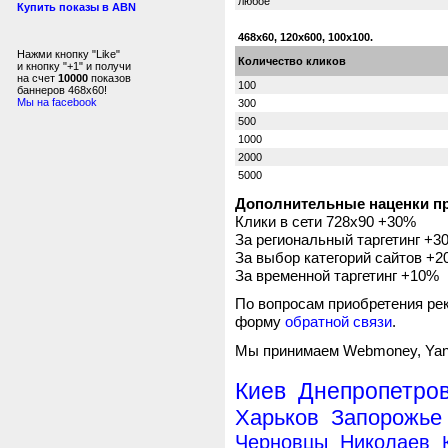
любое
Купить показы в ABN
468x60, 120x600, 100х100.
Нажми кнопку "Like"
Количество кликов
и кнопку "+1" и получи
на счет
10000
показов
100
баннеров 468x60!
Мы на facebook
300
500
1000
2000
5000
Дополнительные наценки пр
Клики в сети 728x90 +30%
За региональный таргетинг +3
За выбор категорий сайтов +
За временной таргетинг +10%
По вопросам приобретения ре
форму
обратной связи
.
Мы принимаем Webmoney, Yand
Киев
Днепропетров
Харьков
Запорожье
Черновцы
Николаев