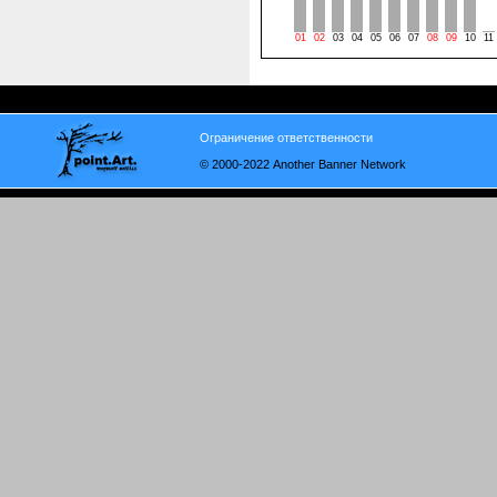
01
02
03
04
05
06
07
08
09
10
11
Ограничение ответственности
© 2000-2022 Another Banner Network