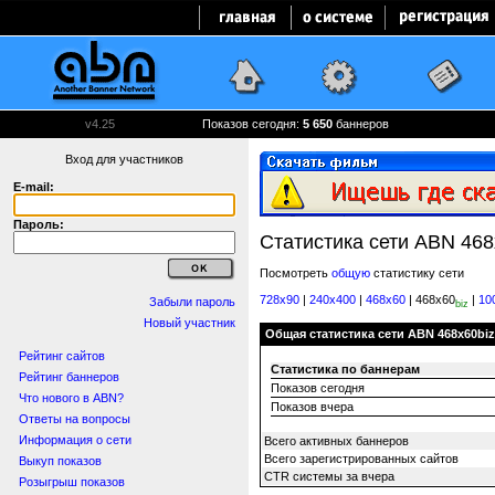
v4.25
Показов сегодня:
5 650
баннеров
Вход для участников
E-mail:
Пароль:
Статистика сети ABN 468
Посмотреть
общую
статистику сети
728x90
|
240x400
|
468x60
| 468x60
|
10
Забыли пароль
biz
Новый участник
Общая статистика сети ABN 468x60biz
Рейтинг сайтов
Статистика по баннерам
Рейтинг баннеров
Показов сегодня
Что нового в ABN?
Показов вчера
Ответы на вопросы
Информация о сети
Всего активных баннеров
Всего зарегистрированных сайтов
Выкуп показов
CTR системы за вчера
Розыгрыш показов