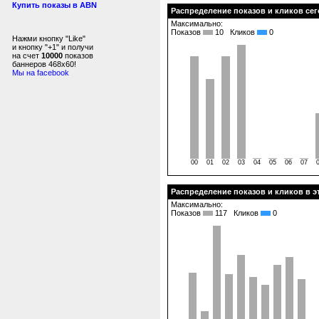
Купить показы в ABN
Распределение показов и кликов сего
Максимально:
Показов
10 Кликов
0
Нажми кнопку "Like"
и кнопку "+1" и получи
на счет
10000
показов
баннеров 468x60!
Мы на facebook
00
01
02
03
04
05
06
07
Распределение показов и кликов в э
Максимально:
Показов
117 Кликов
0